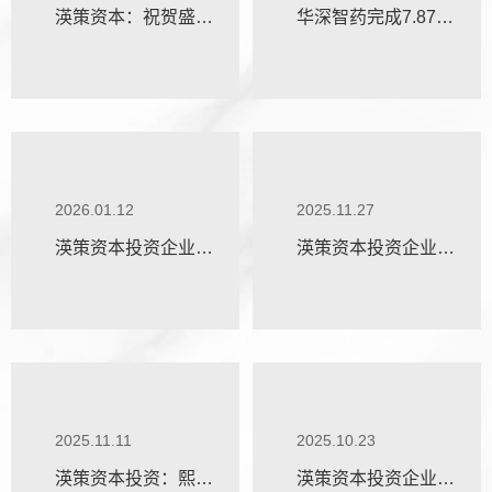
渶策资本：祝贺盛合
华深智药完成7.87亿
晶微成功登陆科创
美元融资，刷新2026
板！
生物科技公司融资记
录
2026.01.12
2025.11.27
渶策资本投资企业自
渶策资本投资企业齐
变量机器人完成10亿
飞航空与大湾区三企
元新一轮融资
签署105架eVTOL采
购协议
2025.11.11
2025.10.23
渶策资本投资：熙源
渶策资本投资企业