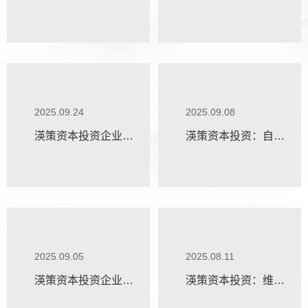
安健完成超2亿元A轮
LiblibAI完成1.3 亿美
融资，加速核心管线
元融资，为2025年AI
进展和全球化布局
应用赛道最大单笔融
资
2025.09.24
2025.09.08
渶策资本投资企业
渶策资本投资：自变
Avenzo Therapeutics
量机器人获近10亿元
完成6千万美元B轮融
A+轮融资
资
2025.09.05
2025.08.11
渶策资本投资企业瑞
渶策资本投资：维他
龙外科完成D轮融资，
动力完成天使轮融资