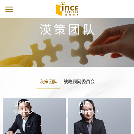
渶策团队
渶策团队
战略顾问委员会
甘剑平
胡斌
创始合伙人
创始合伙人