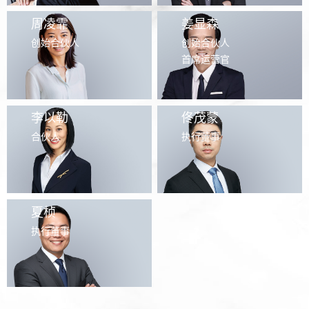
周凌霏
姜显森
创始合伙人
创始合伙人
首席运营官
李以勒
佟茂蒙
合伙人
执行董事
夏桢
执行董事