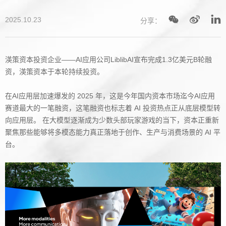
2025.10.23
分享：
渶策资本投资企业——AI应用公司LiblibAI宣布完成1.3亿美元B轮融
资，渶策资本于本轮持续投资。
在AI应用层加速爆发的 2025 年，这是今年国内资本市场迄今AI应用
赛道最大的一笔融资，这笔融资也标志着 AI 投资热点正从底层模型转
向应用层。 在大模型逐渐成为少数头部玩家游戏的当下，资本正重新
聚焦那些能够将多模态能力真正落地于创作、生产与消费场景的 AI 平
台。