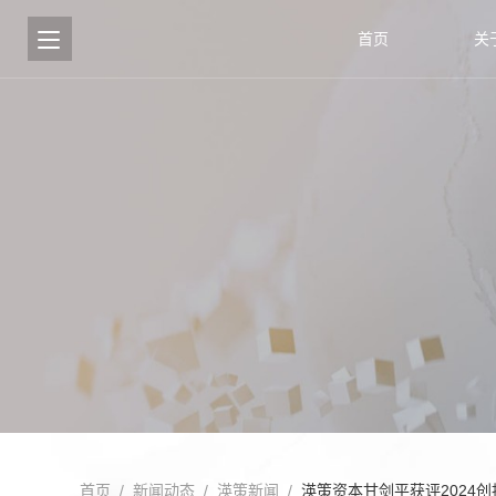
首页
关
首页
/
新闻动态
/
渶策新闻
/
渶策资本甘剑平获评2024