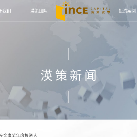
于我们
渶策团队
投资案例
渶策新闻
创投金鹰奖年度投资人