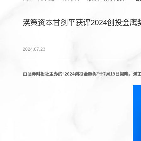
渶策资本甘剑平获评2024创投金鹰
2024.07.23
由证券时报社主办的“
2024
创投金鹰奖
”
于
7
月
19
日揭晓，渶