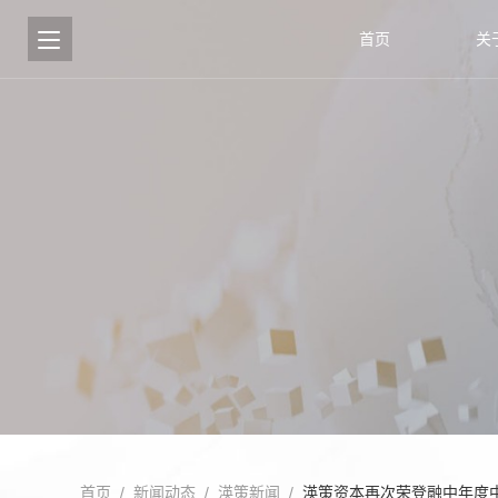
首页
关
首页
/
新闻动态
/
渶策新闻
/
渶策资本再次荣登融中年度