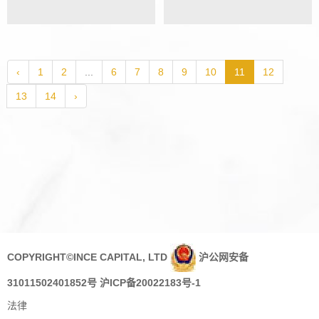
构等多项榜单
项年度榜单
‹
1
2
...
6
7
8
9
10
11
12
13
14
›
COPYRIGHT©INCE CAPITAL, LTD
沪公网安备
31011502401852号
沪ICP备20022183号-1
法律